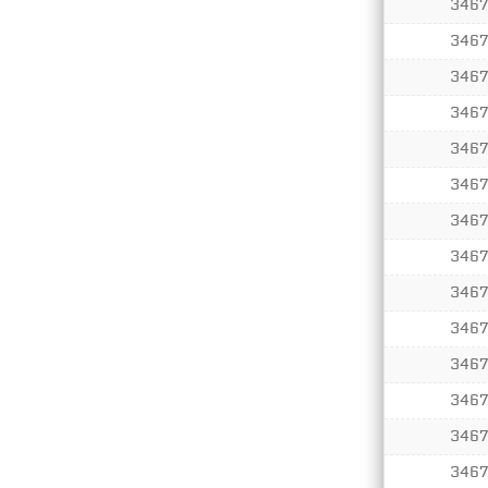
346
346
346
346
346
346
346
346
346
346
346
346
346
346