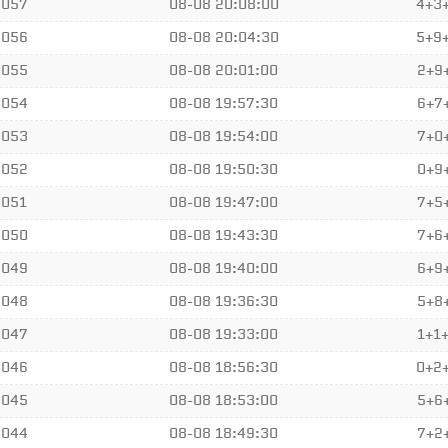
7057
08-08 20:08:00
4+3
7056
08-08 20:04:30
5+9
7055
08-08 20:01:00
2+9
7054
08-08 19:57:30
6+7
7053
08-08 19:54:00
7+0
7052
08-08 19:50:30
0+9
7051
08-08 19:47:00
7+5
7050
08-08 19:43:30
7+6
7049
08-08 19:40:00
6+9
7048
08-08 19:36:30
5+8
7047
08-08 19:33:00
1+1
7046
08-08 18:56:30
0+2
7045
08-08 18:53:00
5+6
7044
08-08 18:49:30
7+2