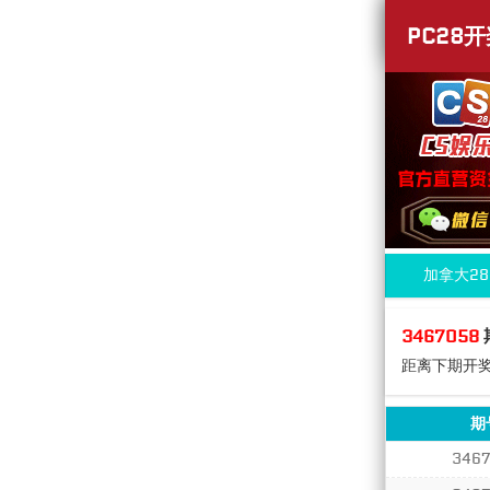
PC28
加拿大28
3467058
距离下期开
期
346