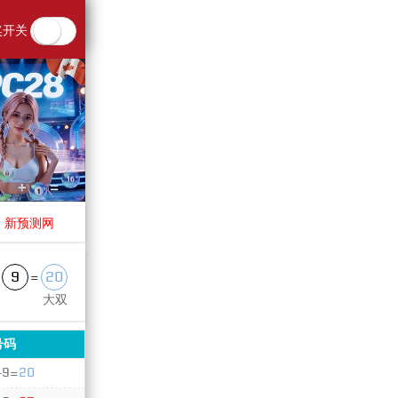
奖开关
新预测网
9
20
=
大
双
号码
+9=
20